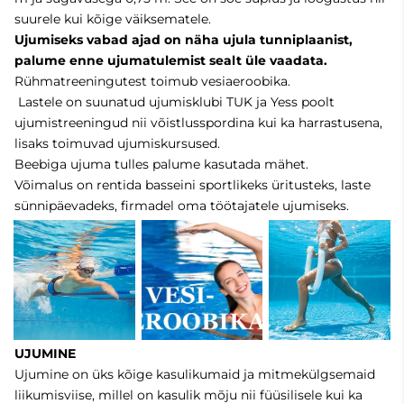
suurele kui kõige väiksematele.
Ujumiseks vabad ajad on näha ujula tunniplaanist,
palume enne ujumatulemist sealt üle vaadata.
Rühmatreeningutest toimub vesiaeroobika.
Lastele on suunatud ujumisklubi TUK ja Yess poolt
ujumistreeningud nii võistlusspordina kui ka harrastusena,
lisaks toimuvad ujumiskursused.
Beebiga ujuma tulles palume kasutada mähet.
Võimalus on rentida basseini sportlikeks üritusteks, laste
sünnipäevadeks, firmadel oma töötajatele ujumiseks.
UJUMINE
Ujumine on üks kõige kasulikumaid ja mitmekülgsemaid
liikumisviise, millel on kasulik mõju nii füüsilisele kui ka