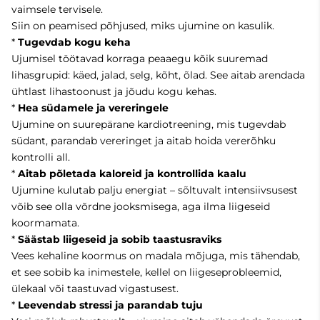
vaimsele tervisele.
Siin on peamised põhjused, miks ujumine on kasulik.
*
Tugevdab kogu keha
Ujumisel töötavad korraga peaaegu kõik suuremad
lihasgrupid: käed, jalad, selg, kõht, õlad. See aitab arendada
ühtlast lihastoonust ja jõudu kogu kehas.
*
Hea südamele ja vereringele
Ujumine on suurepärane kardiotreening, mis tugevdab
südant, parandab vereringet ja aitab hoida vererõhku
kontrolli all.
*
Aitab põletada kaloreid ja kontrollida kaalu
Ujumine kulutab palju energiat – sõltuvalt intensiivsusest
võib see olla võrdne jooksmisega, aga ilma liigeseid
koormamata.
*
Säästab liigeseid ja sobib taastusraviks
Vees kehaline koormus on madala mõjuga, mis tähendab,
et see sobib ka inimestele, kellel on liigeseprobleemid,
ülekaal või taastuvad vigastusest.
*
Leevendab stressi ja parandab tuju