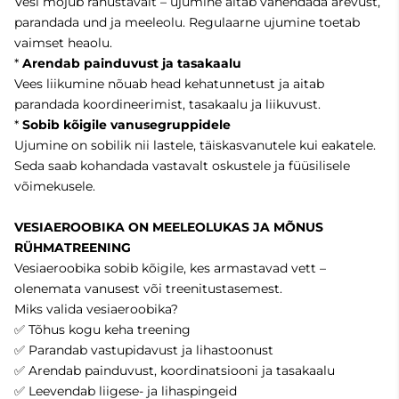
Vesi mõjub rahustavalt – ujumine aitab vähendada ärevust,
parandada und ja meeleolu. Regulaarne ujumine toetab
vaimset heaolu.
*
Arendab painduvust ja tasakaalu
Vees liikumine nõuab head kehatunnetust ja aitab
parandada koordineerimist, tasakaalu ja liikuvust.
*
Sobib kõigile vanusegruppidele
Ujumine on sobilik nii lastele, täiskasvanutele kui eakatele.
Seda saab kohandada vastavalt oskustele ja füüsilisele
võimekusele.
VESIAEROOBIKA ON MEELEOLUKAS JA MÕNUS
RÜHMATREENING
Vesiaeroobika sobib kõigile, kes armastavad vett –
olenemata vanusest või treenitustasemest.
Miks valida vesiaeroobika?
✅ Tõhus kogu keha treening
✅ Parandab vastupidavust ja lihastoonust
✅ Arendab painduvust, koordinatsiooni ja tasakaalu
✅ Leevendab liigese- ja lihaspingeid