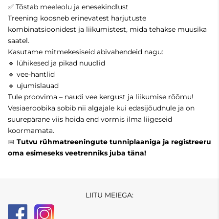
✅ Tõstab meeleolu ja enesekindlust
Treening koosneb erinevatest harjutuste
kombinatsioonidest ja liikumistest, mida tehakse muusika
saatel.
Kasutame mitmekesiseid abivahendeid nagu:
🔹 lühikesed ja pikad nuudlid
🔹 vee-hantlid
🔹 ujumislauad
Tule proovima – naudi vee kergust ja liikumise rõõmu!
Vesiaeroobika sobib nii algajale kui edasijõudnule ja on
suurepärane viis hoida end vormis ilma liigeseid
koormamata.
📅
Tutvu rühmatreeningute tunniplaaniga ja registreeru
oma esimeseks veetrenniks juba täna!
LIITU MEIEGA: