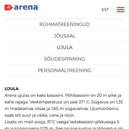
EST
RÜHMATREENINGUD
JÕUSAAL
UJULA
SÕUDESPINNING
PERSONAALTREENING
UJULA
Arena ujulas on kaks basseini. Põhibassein on 20 m pikk ja
kahe rajaga. Veetemperatuur on seal 27° C. Sügavus on 1,35
m madalamas otsas ja 1,65 m sügavamas. Ujumisrõõmu
saab siit suur ja väike, vana ja noor.
Lisaks on meil sooja, 31°C veega lastebassein pikkusega 5
m ja sügavusega 0,75 m. See on soe suplus ja lõõgastus nii